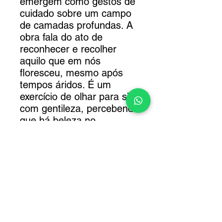
emergem como gestos de
cuidado sobre um campo
de camadas profundas. A
obra fala do ato de
reconhecer e recolher
aquilo que em nós
floresceu, mesmo após
tempos áridos. É um
exercício de olhar para si
com gentileza, percebendo
que há beleza no
processo, na cicatriz, na
persistência.
A moldura está inclusa.