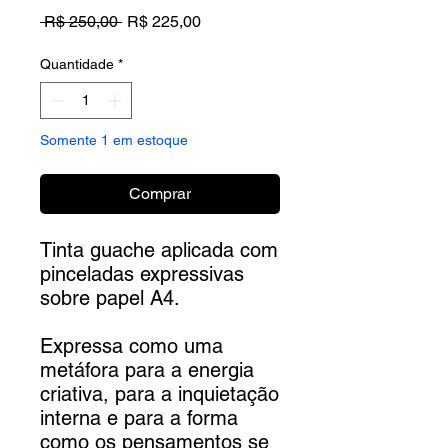
Preço
Preço
 R$ 250,00 
R$ 225,00
normal
promocional
Quantidade
*
Somente 1 em estoque
Comprar
Tinta guache aplicada com
pinceladas expressivas
sobre papel A4.
Expressa como uma
metáfora para a energia
criativa, para a inquietação
interna e para a forma
como os pensamentos se