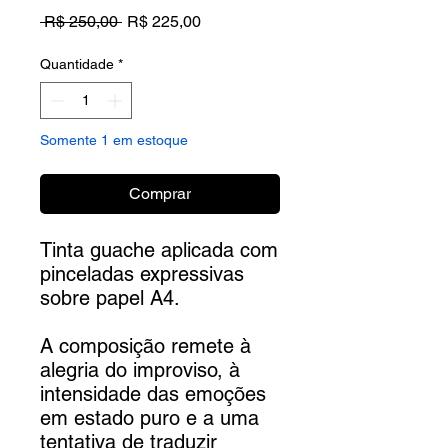
Preço
Preço
 R$ 250,00 
R$ 225,00
normal
promocional
Quantidade
*
Somente 1 em estoque
Comprar
Tinta guache aplicada com
pinceladas expressivas
sobre papel A4.
A composição remete à
alegria do improviso, à
intensidade das emoções
em estado puro e a uma
tentativa de traduzir